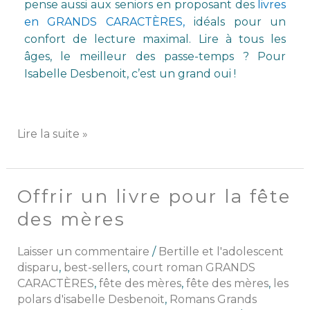
pense aussi aux seniors en proposant des
livres
en GRANDS CARACTÈRES,
idéals pour un
confort de lecture maximal.
Lire à tous les
âges, le meilleur des passe-temps ? Pour
Isabelle Desbenoit, c’est un grand oui !
Lire la suite »
Offrir un livre pour la fête
Offrir
un
des mères
livre
pour
Laisser un commentaire
/
Bertille et l'adolescent
la
disparu
,
best-sellers
,
court roman GRANDS
fête
CARACTÈRES
,
fête des mères
,
fête des mères
,
les
des
polars d'isabelle Desbenoit
,
Romans Grands