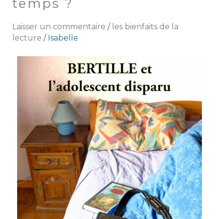
temps ?
les
âges,
Laisser un commentaire
/
les bienfaits de la
le
lecture
/
Isabelle
meilleur
des
passe-
temps ?