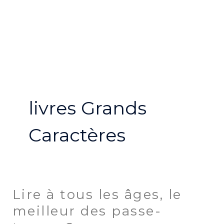
Aller
MA
au
ME
contenu
livres Grands
Caractères
Lire à tous les âges, le
Lire
à
meilleur des passe-
tous