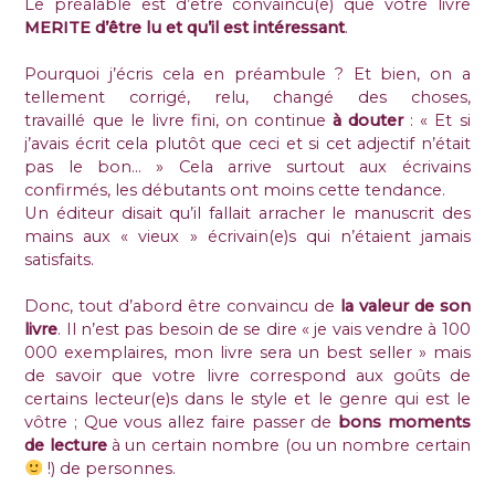
Le préalable est d’être convaincu(e) que votre livre
MERITE d’être lu et qu’il est intéressant
.
Pourquoi j’écris cela en préambule ? Et bien, on a
tellement corrigé, relu, changé des choses,
travaillé que le livre fini, on continue
à douter
: « Et si
j’avais écrit cela plutôt que ceci et si cet adjectif n’était
pas le bon… » Cela arrive surtout aux écrivains
confirmés, les débutants ont moins cette tendance.
Un éditeur disait qu’il fallait arracher le manuscrit des
mains aux « vieux » écrivain(e)s qui n’étaient jamais
satisfaits.
Donc, tout d’abord être convaincu de
la valeur de son
livre
. Il n’est pas besoin de se dire « je vais vendre à 100
000 exemplaires, mon livre sera un best seller » mais
de savoir que votre livre correspond aux goûts de
certains lecteur(e)s dans le style et le genre qui est le
vôtre ; Que vous allez faire passer de
bons moments
de lecture
à un certain nombre (ou un nombre certain
!) de personnes.