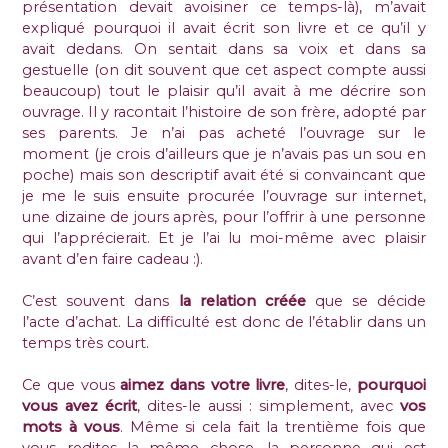
présentation devait avoisiner ce temps-là), m’avait
expliqué pourquoi il avait écrit son livre et ce qu’il y
avait dedans. On sentait dans sa voix et dans sa
gestuelle (on dit souvent que cet aspect compte aussi
beaucoup) tout le plaisir qu’il avait à me décrire son
ouvrage. Il y racontait l’histoire de son frère, adopté par
ses parents. Je n’ai pas acheté l’ouvrage sur le
moment (je crois d’ailleurs que je n’avais pas un sou en
poche) mais son descriptif avait été si convaincant que
je me le suis ensuite procurée l’ouvrage sur internet,
une dizaine de jours après, pour l’offrir à une personne
qui l’apprécierait. Et je l’ai lu moi-même avec plaisir
avant d’en faire cadeau :).
C’est souvent dans
la relation créée
que se décide
l’acte d’achat. La difficulté est donc de l’établir dans un
temps très court.
Ce que vous
aimez dans votre livre
, dites-le,
pourquoi
vous avez écrit
, dites-le aussi : simplement, avec
vos
mots à vous
. Même si cela fait la trentième fois que
vous redites la même chose, la personne qui est