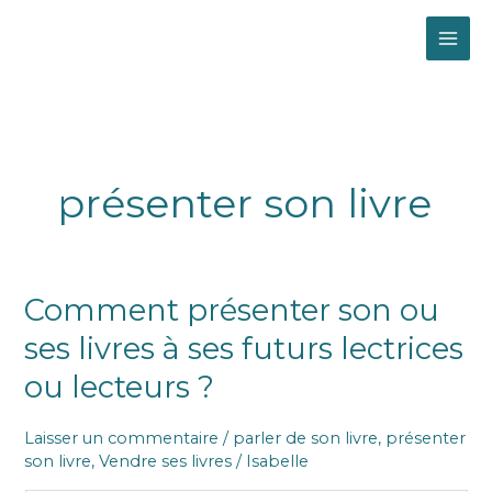
Aller
MAI
au
contenu
ME
présenter son livre
Comment
Comment présenter son ou
présenter
ses livres à ses futurs lectrices
son
ou
ou lecteurs ?
ses
livres
Laisser un commentaire
/
parler de son livre
,
présenter
à
son livre
,
Vendre ses livres
/
Isabelle
ses
futurs