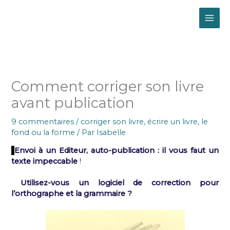
Aller
MAI
au
contenu
ME
Comment corriger son livre
avant publication
9 commentaires
/
corriger son livre
,
écrire un livre
,
le
fond ou la forme
/ Par
Isabelle
Envoi à un Editeur, auto-publication : il vous faut un
texte impeccable
!
Utilisez-vous un logiciel de correction pour
l’orthographe et la grammaire ?