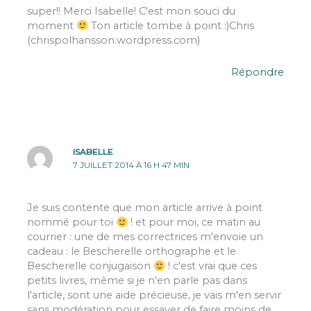
super!! Merci Isabelle! C'est mon souci du
moment
Ton article tombe à point :)Chris
(chrispolhansson.wordpress.com)
Répondre
ISABELLE
7 JUILLET 2014 À 16 H 47 MIN
Je suis contente que mon article arrive à point
nommé pour toi
! et pour moi, ce matin au
courrier : une de mes correctrices m'envoie un
cadeau : le Bescherelle orthographe et le
Bescherelle conjugaison
! c'est vrai que ces
petits livres, même si je n'en parle pas dans
l'article, sont une aide précieuse, je vais m'en servir
sans modération pour essayer de faire moins de