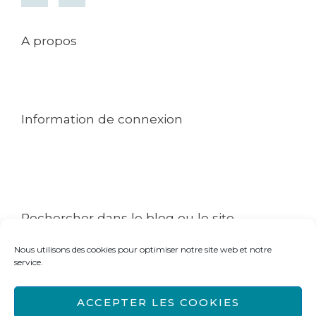
A propos
Mentions légales
Conditions générales de ventes
Contact
Information de connexion
Mon compte
Commande
Politique de cookies (UE)
Rechercher dans le blog ou le site
Nous utilisons des cookies pour optimiser notre site web et notre
Rechercher :
service.
ACCEPTER LES COOKIES
Copyright © 2026 Isabelle Desbenoit Powered by Isabelle