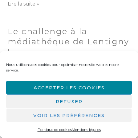
Lire la suite »
Le challenge à la
Le
challenge
médiathéque de Lentigny
à
!
la
médiathéque
Nous utilisons des cookies pour optimiser notre site web et notre
Laisser un commentaire
/
challenge de lecture
,
de
service.
court roman GRANDS CARACTÈRES
,
Livres
Lentigny
Grands Caractères
/
Isabelle
!
ACCEPTER LES COOKIES
REFUSER
VOIR LES PRÉFÉRENCES
Politique de cookies
Mentions légales