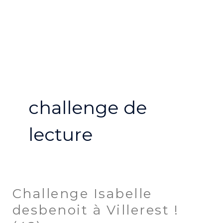
Aller
MA
au
ME
contenu
challenge de
lecture
Challenge Isabelle
Challenge
Isabelle
desbenoit à Villerest !
desbenoit