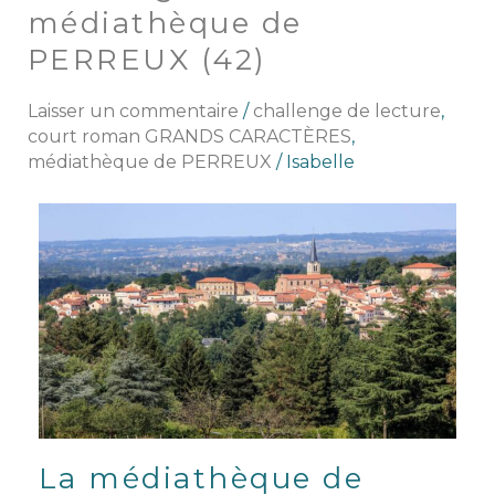
à
médiathèque de
la
PERREUX (42)
médiathèque
de
Laisser un commentaire
/
challenge de lecture
,
PERREUX
court roman GRANDS CARACTÈRES
,
(42)
médiathèque de PERREUX
/
Isabelle
La médiathèque de