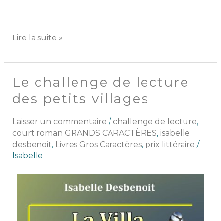
Lire la suite »
Le challenge de lecture
Le
challenge
des petits villages
de
lecture
Laisser un commentaire
/
challenge de lecture
,
des
court roman GRANDS CARACTÈRES
,
isabelle
petits
desbenoit
,
Livres Gros Caractères
,
prix littéraire
/
villages
Isabelle