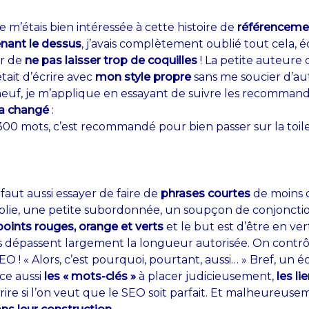
 m’étais bien intéressée à cette histoire de
référenceme
enant le dessus
, j’avais complètement oublié tout cela, é
er de
ne pas laisser trop de coquilles
! La petite auteure 
tait d’écrire avec
mon style propre
sans me soucier d’au
t neuf, je m’applique en essayant de suivre les recomma
 a changé
:
0 mots, c’est recommandé pour bien passer sur la toile ! V
faut aussi essayer de faire de
phrases courtes
de moins d
oublie, une petite subordonnée, un soupçon de conjonctio
points rouges, orange et verts
et le but est d’être en ve
es dépassent largement la longueur autorisée. On contrô
O ! « Alors, c’est pourquoi, pourtant, aussi… » Bref, un 
ce aussi
les « mots-clés »
à placer judicieusement,
les li
rire si l’on veut que le SEO soit parfait. Et malheureuse