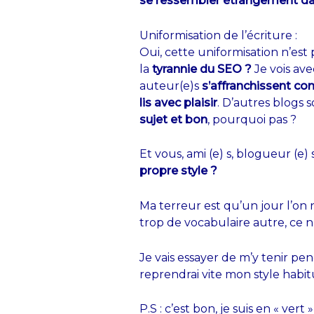
se ressembler étrangement dan
Uniformisation de l’écriture :
Oui, cette uniformisation n’est
la
tyrannie du SEO ?
Je vois ave
auteur(e)s
s’affranchissent c
lis avec plaisir
. D’autres blogs 
sujet et bon
, pourquoi pas ?
Et vous, ami (e) s, blogueur (e)
propre style ?
Ma terreur est qu’un jour l’on 
trop de vocabulaire autre, ce 
Je vais essayer de m’y tenir pe
reprendrai vite mon style habi
P.S : c’est bon, je suis en « vert 