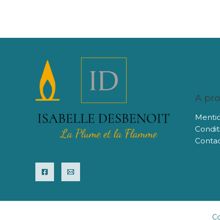
A pr
Mentio
Condit
Conta
Co