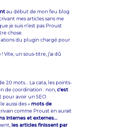
nt
au début de mon feu blog
crivant mes articles sans me
que je suis n’est pas Proust
tre chose.
ndations du plugin chargé pour
ite, un sous-titre, j’ai dû
e 20 mots… La cata, les points-
n de coordination : non,
c’est
rt pour avoir un SEO
le aussi des «
mots de
écrivain comme Proust en aurait
ens internes et externes…
ment,
les articles finissent par