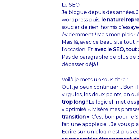
Le SEO
Je blogue depuis des années. Je
wordpress puis,
le naturel repr
soucier de rien, hormis d’essay
évidemment ! Mais mon plaisir é
Mais là, avec ce beau site tou
l’occasion. Et
avec le SEO, tout
Pas de paragraphe de plus de 30
dépasser déjà !
Voilà je mets un sous-titre :
Ouf, je peux continuer… Bon, il 
virgules, les deux points, on 
trop long !
Le logiciel met des
« optimisé ». Misère mes phras
transition ».
C’est bon pour le SE
fait une apoplexie… Je vous pla
Écrire sur un blog n’est plus éc