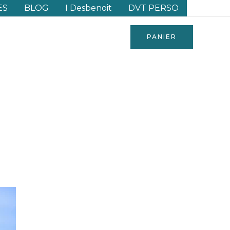
ES
BLOG
I Desbenoit
DVT PERSO
PANIER