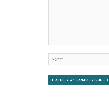
ici…
Nom*