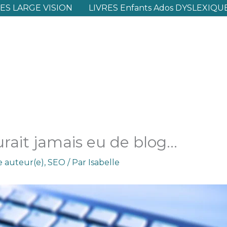
S LARGE VISION
LIVRES Enfants Ados DYSLEXIQU
urait jamais eu de blog…
le auteur(e)
,
SEO
/ Par
Isabelle