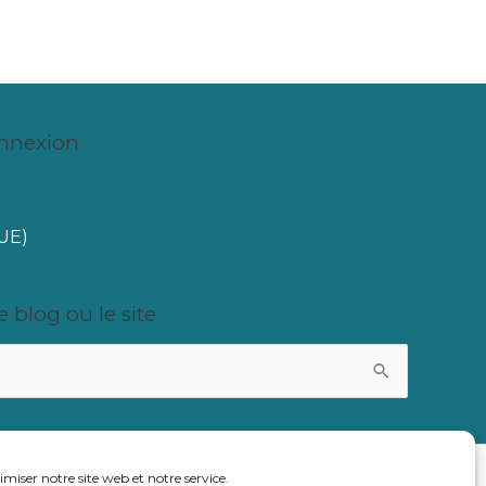
onnexion
(UE)
 blog ou le site
oit
imiser notre site web et notre service.