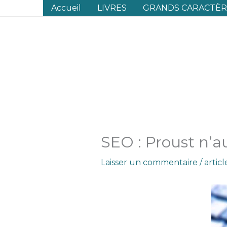
Aller
Accueil
LIVRES
GRANDS CARACTÈRE
au
contenu
SEO : Proust n’a
Laisser un commentaire
/
artic