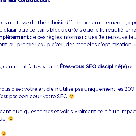
s leur construction.
 pas ma tasse de thé. Choisir d’écrire « normalement », «
c plaisir que certains blogueur(e)s que je lis régulière
omplètement
de ces règles informatiques. Je retrouve leur 
sont, au premier coup d’œil, des modèles d’optimisation, 
 s, comment faites-vous ?
Êtes-vous SEO discipliné(e)
ou 
nous dise : votre article n’utilise pas uniquement les 20
n’est pas bon pour votre SEO
!
ndant quelques temps et voir si vraiment cela à un impact
tuel
!
»
!