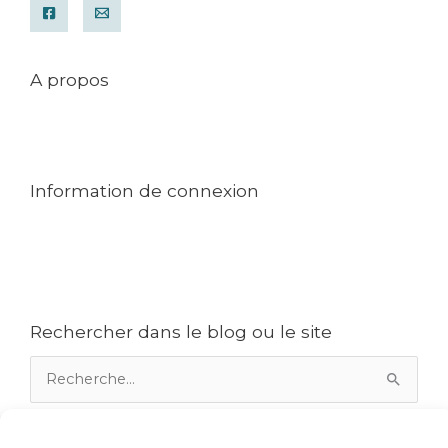
A propos
Mentions légales
Conditions générales de ventes
Contact
Information de connexion
Mon compte
Commande
Politique de cookies (UE)
Rechercher dans le blog ou le site
Rechercher :