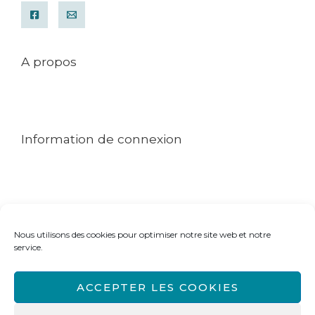
A propos
Mentions légales
Conditions générales de ventes
Contact
Information de connexion
Mon compte
Commande
Politique de cookies (UE)
Nous utilisons des cookies pour optimiser notre site web et notre
Rechercher dans le blog ou le site
service.
Rechercher :
ACCEPTER LES COOKIES