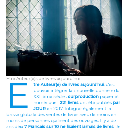
E
Etre Auteur(e)s de livres aujourd’hui
tre Auteur(e) de livres aujourd’hui
, c’est
pouvoir intégrer la « nouvelle donne » du
XXI ième siècle :
surproduction
papier et
numérique :
221 livres
ont été publiés
par
JOUR
en 2017. Intégrer également la
baisse globale des ventes de livres avec de moins en
moins de personnes qui lisent des ouvrages. Il y a dix
ans déjà
7 Français sur 10 ne lisaient jamais de livres
. Je