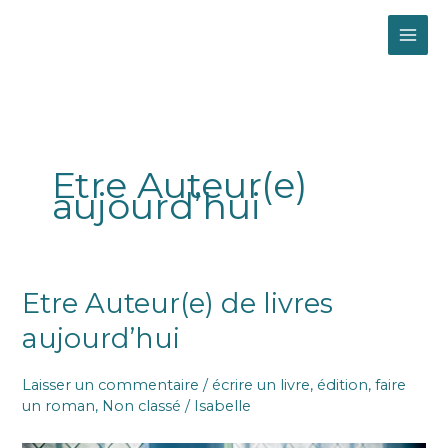
Aller
MAI
au
contenu
ME
Etre Auteur(e)
aujourd’hui
Etre
Etre Auteur(e) de livres
Auteur(e)
aujourd’hui
de
livres
aujourd’hui
Laisser un commentaire
/
écrire un livre
,
édition
,
faire
un roman
,
Non classé
/
Isabelle