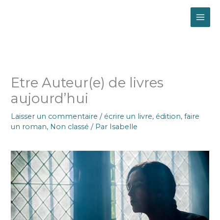
Aller
MAI
au
contenu
ME
Etre Auteur(e) de livres
aujourd’hui
Laisser un commentaire
/
écrire un livre
,
édition
,
faire
un roman
,
Non classé
/ Par
Isabelle