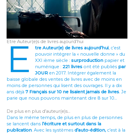
E
Etre Auteur(e)s de livres aujourd’hui
tre Auteur(e) de livres aujourd’hui
, c’est
pouvoir intégrer la « nouvelle donne » du
XXI ième siècle :
surproduction
papier et
numérique :
221 livres
ont été publiés
par
JOUR
en 2017. Intégrer également la
baisse globale des ventes de livres avec de moins en
moins de personnes qui lisent des ouvrages. Il y a dix
ans déjà
7 Français sur 10 ne lisaient jamais de livres
. Je
parie que nous pouvons maintenant dire 8 sur 10…
De plus en plus d’auteur(e)s…
Dans le même temps, de plus en plus de personnes
se lancent dans
l’écriture et surtout dans la
publication
. Avec les systèmes
d’auto-édition,
c’est à la