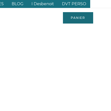
ES
BLOG
I Desbenoit
DVT PERSO
PANIER