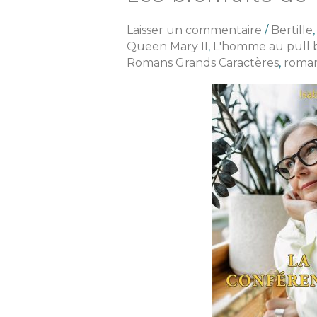
bienfaits
de
Laisser un commentaire
/
Bertille
la
Queen Mary II
,
L'homme au pull 
lecture
Romans Grands Caractères
,
roman
en
vieillissant