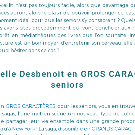
ieillit n’est pas toujours facile, alors que davantage d
ices auront alors le plaisir de pouvoir prolonger ce passe
moment idéal pour que les seniors s’y consacrent ? Quels q
s avons cités précédemment qui vont bénéficier aux ret
rêt en médiathèques des livres que l’on souhaite lire
a lecture est un bon moyen d’entretenir son cerveau, elle
uoi hésiter dans ce cas ?
abelle Desbenoit en GROS CAR
seniors
t en GROS CARACTÈRES
pour les seniors, vous en trou
ses sagas, l’une met en scène un nouveau type de coloc
nt de partager leur vie ensemble dans une grande prop
usqu’à
New York
! La saga,
disponible en GRANDS CARAC