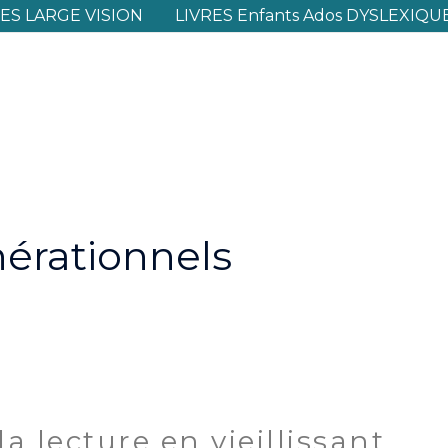
S LARGE VISION
LIVRES Enfants Ados DYSLEXIQU
érationnels
la lecture en vieillissant