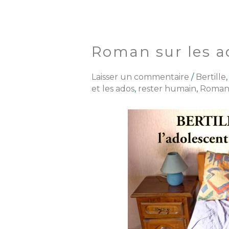
Roman sur les ad
Roman
sur
les
Laisser un commentaire
/
Bertille
ados
et les ados
,
rester humain
,
Romans
et
les
écrans…