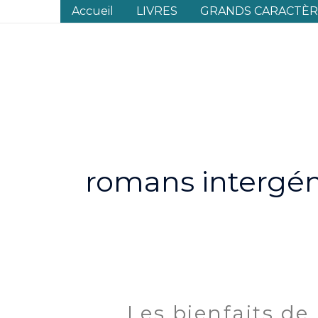
Aller
Accueil
LIVRES
GRANDS CARACTÈRE
au
contenu
romans intergén
Les bienfaits de 
Les