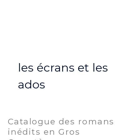
Aller
MA
au
ME
contenu
les écrans et les
ados
Catalogue des romans
Catalogue
des
inédits en Gros
romans