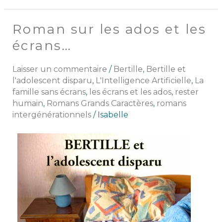
Roman sur les ados et les
Roman
sur
écrans…
les
ados
Laisser un commentaire
/
Bertille
,
Bertille et
et
l'adolescent disparu
,
L'Intelligence Artificielle
,
La
les
famille sans écrans
,
les écrans et les ados
,
rester
écrans…
humain
,
Romans Grands Caractères
,
romans
intergénérationnels
/
Isabelle