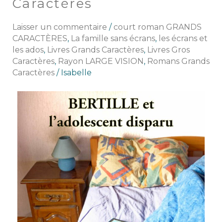
Caractères
inédits
en
Laisser un commentaire
/
court roman GRANDS
Gros
CARACTÈRES
,
La famille sans écrans
,
les écrans et
Caractères
les ados
,
Livres Grands Caractères
,
Livres Gros
Caractères
,
Rayon LARGE VISION
,
Romans Grands
Caractères
/
Isabelle