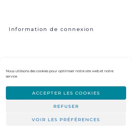
Mentions légales
Conditions générales de ventes
Contact
Information de connexion
Mon compte
Commande
Politique de cookies (UE)
Nous utilisons des cookies pour optimiser notre site web et notre
Rechercher dans le blog ou le site
service.
Rechercher :
ACCEPTER LES COOKIES
REFUSER
Copyright © 2026 Isabelle Desbenoit Powered by Isabelle
VOIR LES PRÉFÉRENCES
Desbenoit