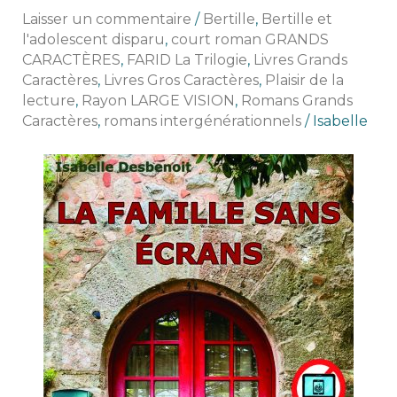
Un
Laisser un commentaire
/
Bertille
,
Bertille et
dilemme
l'adolescent disparu
,
court roman GRANDS
actuel
CARACTÈRES
,
FARID La Trilogie
,
Livres Grands
Caractères
,
Livres Gros Caractères
,
Plaisir de la
lecture
,
Rayon LARGE VISION
,
Romans Grands
Caractères
,
romans intergénérationnels
/
Isabelle