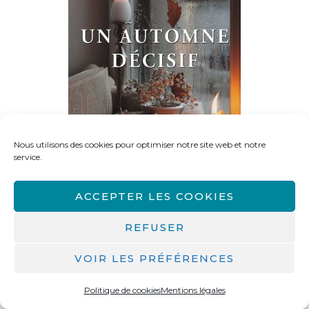
Nous utilisons des cookies pour optimiser notre site web et notre
service.
ACCEPTER LES COOKIES
REFUSER
Les effets généraux de la
lecture
VOIR LES PRÉFÉRENCES
Politique de cookies
Mentions légales
Les effets généraux de la lecture sont bien