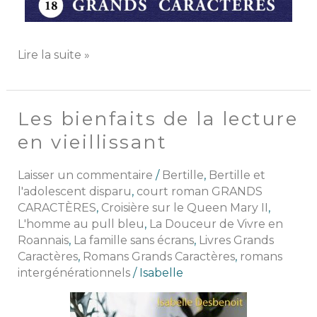
Lire la suite »
Les bienfaits de la lecture
Les
bienfaits
en vieillissant
de
la
Laisser un commentaire
/
Bertille
,
Bertille et
lecture
l'adolescent disparu
,
court roman GRANDS
en
CARACTÈRES
,
Croisière sur le Queen Mary II
,
vieillissant
L'homme au pull bleu
,
La Douceur de Vivre en
Roannais
,
La famille sans écrans
,
Livres Grands
Caractères
,
Romans Grands Caractères
,
romans
intergénérationnels
/
Isabelle