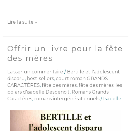
Lire la suite »
Offrir un livre pour la fête
Offrir
un
des mères
livre
pour
Laisser un commentaire
/
Bertille et l'adolescent
la
disparu
,
best-sellers
,
court roman GRANDS
fête
CARACTÈRES
,
fête des mères
,
fête des mères
,
les
des
polars d'isabelle Desbenoit
,
Romans Grands
mères
Caractères
,
romans intergénérationnels
/
Isabelle