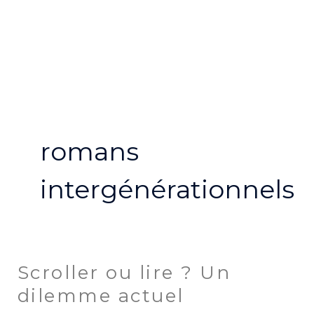
Aller
MA
au
ME
contenu
romans
intergénérationnels
Scroller ou lire ? Un
Scroller
ou
dilemme actuel
lire ?