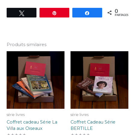
0
Tweetez
Épingle
Partagez
PARTAGES
Produits similaires
série livres
série livres
Coffret cadeau Série La
Coffret Cadeau Série
Villa aux Oiseaux
BERTILLE