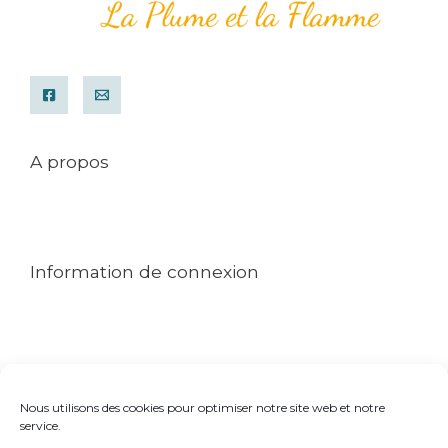
A propos
Mentions légales
Conditions générales de ventes
Contact
Information de connexion
Mon compte
Commande
Politique de cookies (UE)
Nous utilisons des cookies pour optimiser notre site web et notre
Rechercher dans le blog ou le site
service.