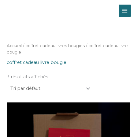
Aller
MAI
au
contenu
ME
Accueil
/
coffret cadeau livres bougies
/ coffret cadeau livre
bougie
coffret cadeau livre bougie
3 résultats affichés