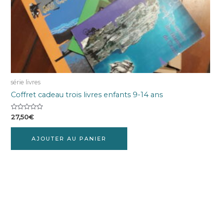
série livres
Coffret cadeau trois livres enfants 9-14 ans
Note
27,50
€
0
sur
5
AJOUTER AU PANIER