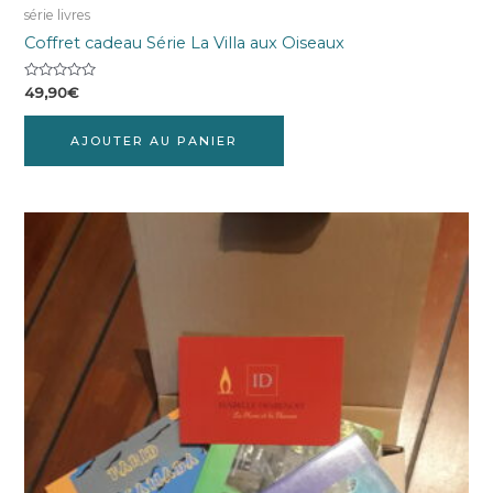
série livres
Coffret cadeau Série La Villa aux Oiseaux
Note
49,90
€
0
sur
5
AJOUTER AU PANIER