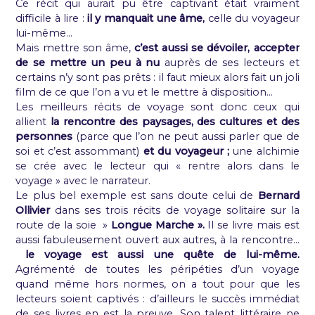
Ce récit qui aurait pu être captivant était vraiment
difficile à lire :
il y manquait une âme,
celle du voyageur
lui-même…
Mais mettre son âme,
c’est aussi se dévoiler, accepter
de se mettre un peu à nu
auprès de ses lecteurs et
certains n’y sont pas prêts : il faut mieux alors fait un joli
film de ce que l’on a vu et le mettre à disposition…
Les meilleurs récits de voyage sont donc ceux qui
allient
la rencontre des paysages, des cultures et des
personnes
(parce que l’on ne peut aussi parler que de
soi et c’est assommant)
et du voyageur ;
une alchimie
se crée avec le lecteur qui « rentre alors dans le
voyage » avec le narrateur.
Le plus bel exemple est sans doute celui de
Bernard
Ollivier
dans ses trois récits de voyage solitaire sur la
route de la soie »
Longue Marche ».
Il se livre mais est
aussi fabuleusement ouvert aux autres, à la rencontre…
le voyage est aussi une quête de lui-même.
Agrémenté de toutes les péripéties d’un voyage
quand même hors normes, on a tout pour que les
lecteurs soient captivés : d’ailleurs le succès immédiat
de ses livres en est la preuve. Son talent littéraire ne