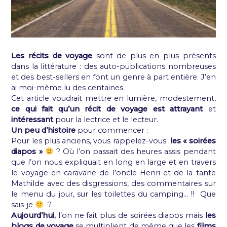
Les récits de voyage
sont de plus en plus présents
dans la littérature : des auto-publications nombreuses
et des best-sellers en font un genre à part entière. J’en
ai moi-même lu des centaines.
Cet article voudrait mettre en lumière, modestement,
ce qui fait qu’un récit de voyage est attrayant
et
intéressant
pour la lectrice et le lecteur.
Un peu d’histoire
pour commencer :
Pour les plus anciens, vous rappelez-vous
les « soirées
diapos »
? Où l’on passait des heures assis pendant
que l’on nous expliquait en long en large et en travers
le voyage en caravane de l’oncle Henri et de la tante
Mathilde avec des disgressions, des commentaires sur
le menu du jour, sur les toilettes du camping… !! Que
sais-je
?
Aujourd’hui,
l’on ne fait plus de soirées diapos mais
les
blogs de voyage
se multiplient de même que les
films