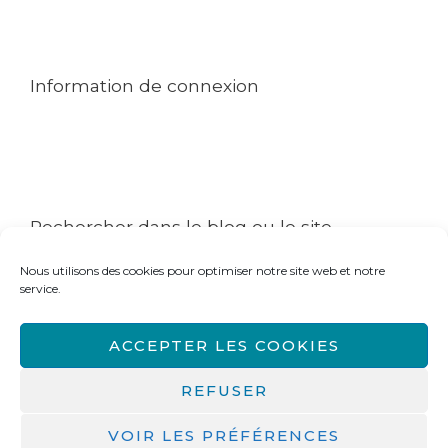
Mentions légales
Conditions générales de ventes
Contact
Information de connexion
Mon compte
Commande
Politique de cookies (UE)
Rechercher dans le blog ou le site
Nous utilisons des cookies pour optimiser notre site web et notre
Rechercher :
service.
ACCEPTER LES COOKIES
Copyright © 2026 Isabelle Desbenoit Powered by Isabelle
Desbenoit
REFUSER
VOIR LES PRÉFÉRENCES