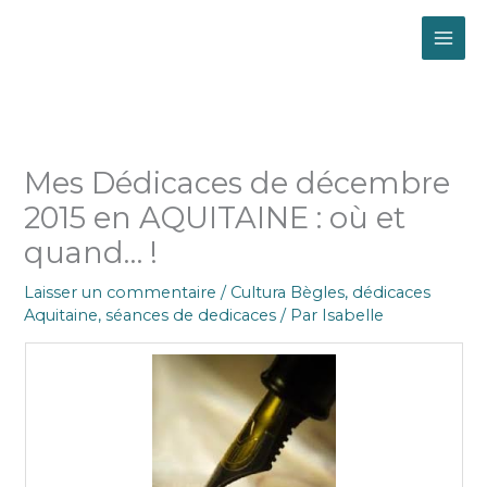
Aller
MAI
au
contenu
ME
Mes Dédicaces de décembre
2015 en AQUITAINE : où et
quand… !
Laisser un commentaire
/
Cultura Bègles
,
dédicaces
Aquitaine
,
séances de dedicaces
/ Par
Isabelle