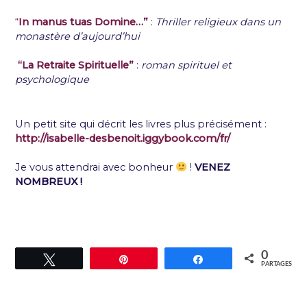
“
In manus tuas Domine…”
:
Thriller religieux dans un
monastère d’aujourd’hui
“
La Retraite Spirituelle”
:
roman spirituel et
psychologique
Un petit site qui décrit les livres plus précisément :
http://isabelle-desbenoit.iggybook.com/fr/
Je vous attendrai avec bonheur
!
VENEZ
NOMBREUX !
0
Tweetez
Épingle
Partagez
PARTAGES