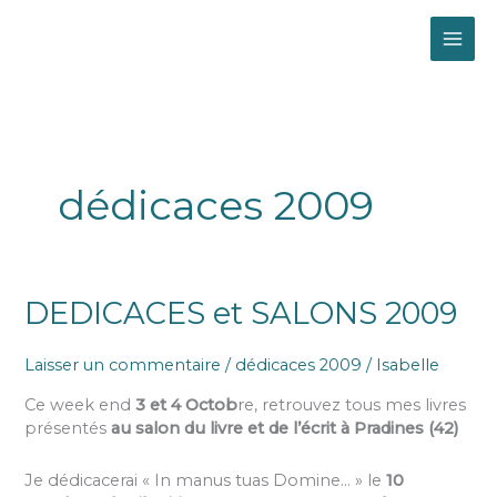
Aller
MAI
au
contenu
ME
dédicaces 2009
DEDICACES
DEDICACES et SALONS 2009
et
SALONS
Laisser un commentaire
/
dédicaces 2009
/
Isabelle
2009
Ce week end
3 et 4 Octob
re, retrouvez tous mes livres
présentés
au salon du livre et de l’écrit à Pradines (42)
Je dédicacerai « In manus tuas Domine… » le
10