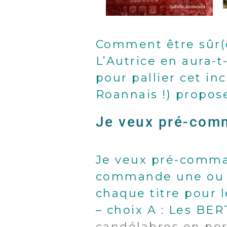
Comment être sûr(e)
L’Autrice en aura-t
pour pallier cet in
Roannais !) propos
Je veux pré-comm
Je veux pré-comma
commande une ou pl
chaque titre pour l
– choix A : Les BER
candélabres en po