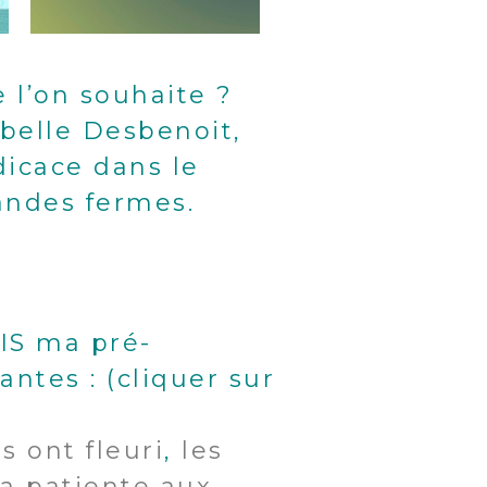
 l’on souhaite ?
abelle Desbenoit,
édicace dans le
mandes fermes.
IS ma pré-
ntes : (cliquer sur
as ont fleuri
,
les
a patiente aux