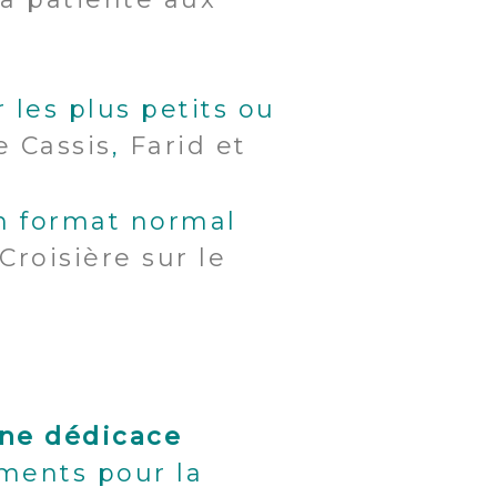
r les plus petits ou
e Cassis
,
Farid et
en format normal
Croisière sur le
«
une dédicace
ments pour la