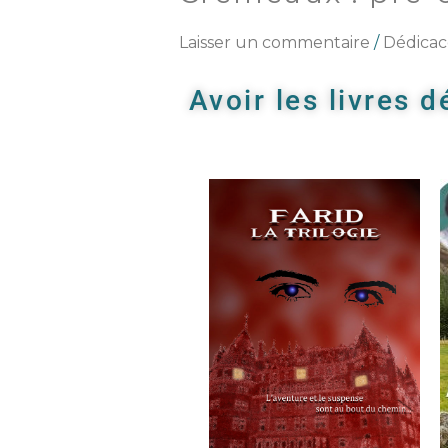
:
pré-
Laisser un commentaire
/
Dédicac
commandes
livres
Avoir les livres 
i.DESBENOIT