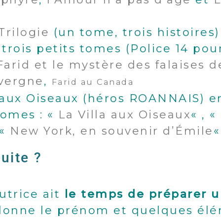
Trilogie
(un tome, trois histoires)
 trois petits tomes (Police 14 pou
Farid et le mystère des falaises d
uvergne
,
Farid au Canada
la aux Oiseaux (héros ROANNAIS) 
tomes : «
La Villa aux Oiseaux
« , «
 «
New York, en souvenir d’Émile
suite ?
utrice ait
le temps de préparer 
 donne le prénom et quelques élé