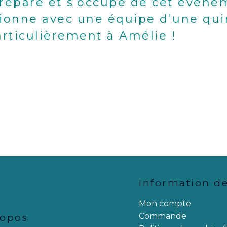
épare et s’occupe de cet évèneme
ionne avec u
ne
équipe d’une qui
articulièrement à Amélie !
Information d
Mon compte
Commande
ropos