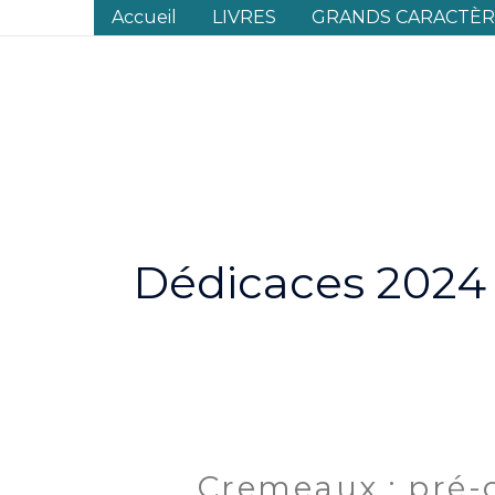
Aller
Accueil
LIVRES
GRANDS CARACTÈRE
au
contenu
Dédicaces 2024
Cremeaux : pré
Cremeaux