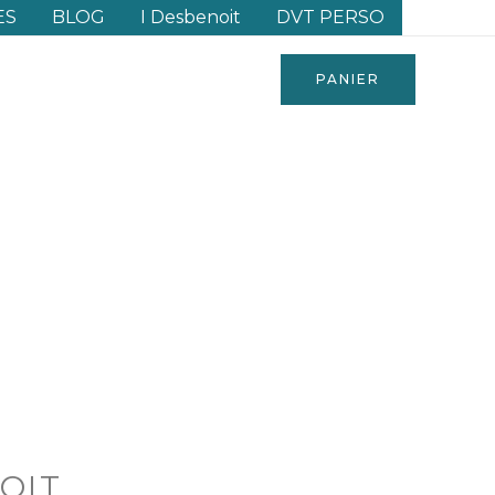
ES
BLOG
I Desbenoit
DVT PERSO
PANIER
NOIT