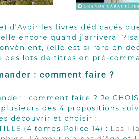
 d’Avoir les livres dédicacés que
-elle encore quand j’arriverai ?Is
convénient, (elle est si rare en d
e des lots de titres en pré-com
ander : comment faire ?
nder : comment faire ? Je CHOIS
usieurs des 4 propositions suiva
es découvrir et choisir :
TILLE (4 tomes Police 14) :
Les lil
rphyre
,
l’Amour n’a pas d’âge
et
L