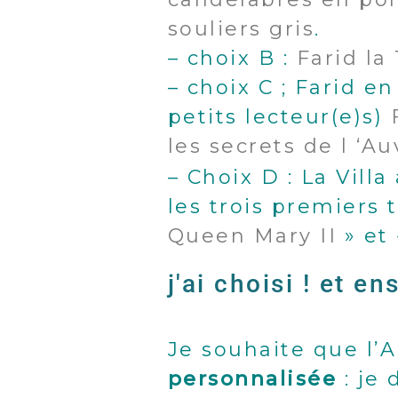
souliers gris
.
– choix B :
Farid la 
– choix C ; Farid en
petits lecteur(e)s)
les secrets de l ‘A
– Choix D : La Vil
les trois premiers 
Queen Mary II
» et
j'ai choisi ! et en
Je souhaite que l’A
personnalisée
: je