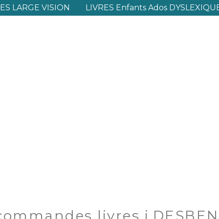
S LARGE VISION
LIVRES Enfants Ados DYSLEXIQU
-commandes livres i.DESBE