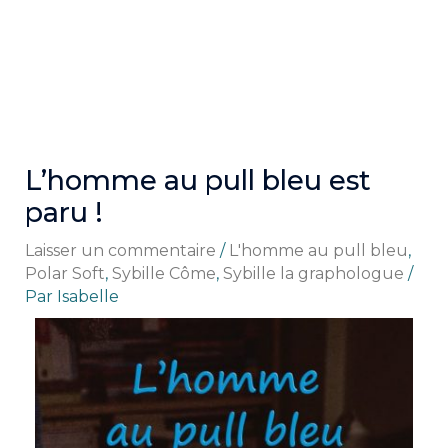
Aller
MA
au
ME
contenu
L’homme au pull bleu est
paru !
Laisser un commentaire
/
L'homme au pull bleu
,
Polar Soft
,
Sybille Côme
,
Sybille la graphologue
/
Par
Isabelle