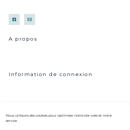
A propos
Mentions légales
Conditions générales de ventes
Contact
Information de connexion
Mon compte
Commande
Politique de cookies (UE)
Nous utilisons des cookies pour optimiser notre site web et notre
Rechercher dans le blog ou le site
service.