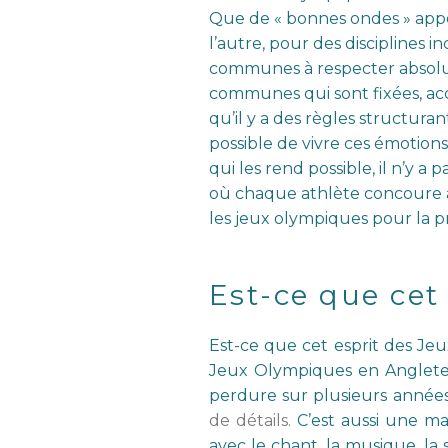
Que de « bonnes ondes » appor
l’autre, pour des disciplines
communes à respecter absolumen
communes qui sont fixées, ac
qu’il y a des règles structuran
possible de vivre ces émotions 
qui les rend possible, il n’y
où chaque athlète concoure à é
les jeux olympiques pour la 
Est-ce que cet
Est-ce que cet esprit des Je
Jeux Olympiques en Angleterre
perdure sur plusieurs années
de détails.
C’est aussi une ma
avec le chant, la musique, la