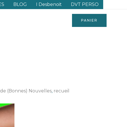
ES
BLOG
I Desbenoit
DVT PERSO
PANIER
 de (Bonnes) Nouvelles
,
recueil