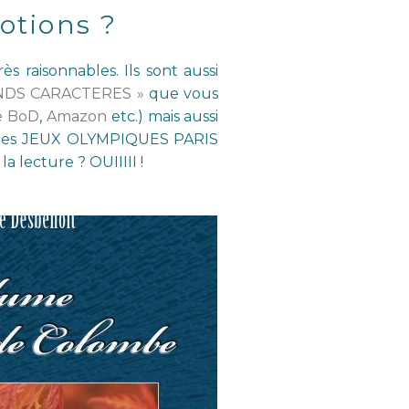
motions ?
s raisonnables. Ils sont aussi
ANDS CARACTERES »
que vous
ie BoD
,
Amazon
etc.) mais aussi
ive les JEUX OLYMPIQUES PARIS
 lecture ? OUIIIII !