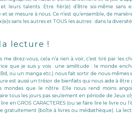
et leurs talents. Etre fièr(e)
d’être soi-même sans e
te et se mesure à nous. Ce n’est qu’ensemble, de manière
x(e)s sans les autres et TOUS les autres : dans la divers
la lecture !
is me direz-vous, cela n’a rien à voir, c’est tiré par les
ctrice que je suis y vois une similitude : le monde en
 Bd, ou un manga etc.) nous fait sortir de nous-mêmes e
e est aussi un trésor de bienfaits qui nous aide à être pl
s mondes que le nôtre. Elle nous rend moins angoiss
aire tous les jours pas seulement en période de Jeux o
 lire en GROS CARACTERES (ou se faire lire le livre ou l’
ire gratuitement (boîte à livres ou médiathèque). La lect