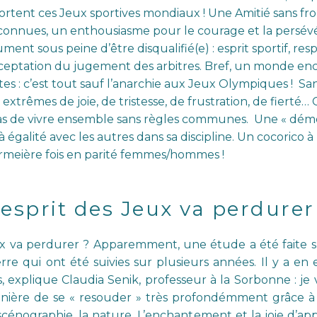
tent ces Jeux sportives mondiaux ! Une Amitié sans fron
 inconnues, un enthousiasme pour le courage et la persév
t sous peine d’être disqualifié(e) : esprit sportif, resp
ceptation du jugement des arbitres. Bref, un monde enc
tes : c’est tout sauf l’anarchie aux Jeux Olympiques ! Sans 
extrêmes de joie, de tristesse, de frustration, de fierté… 
 a pas de vivre ensemble sans règles communes. Une « d
galité avec les autres dans sa discipline. Un cocorico à
prmeière fois en parité femmes/hommes !
 esprit des Jeux va perdurer
ux va perdurer ? Apparemment, une étude a été faite 
 qui ont été suivies sur plusieurs années. Il y a en e
, explique Claudia Senik, professeur à la Sorbonne : j
nière de se « resouder » très profondémment grâce à 
 scénographie, la nature. L’enchantement et la joie d’a