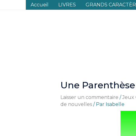
Aller
Accueil
LIVRES
GRANDS CARACTÈRE
au
contenu
Une Parenthèse
Laisser un commentaire
/
Jeux
de nouvelles
/ Par
Isabelle