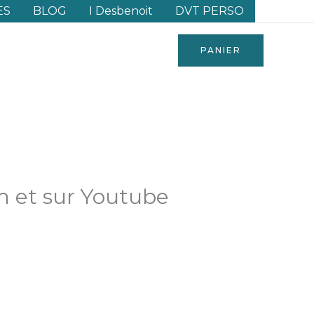
ES
BLOG
I Desbenoit
DVT PERSO
PANIER
m et sur Youtube