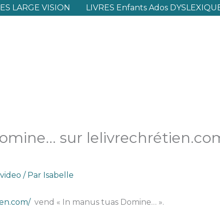
S LARGE VISION
LIVRES Enfants Ados DYSLEXIQU
omine… sur lelivrechrétien.co
 video
/ Par
Isabelle
ien.com/
vend « In manus tuas Domine… ».