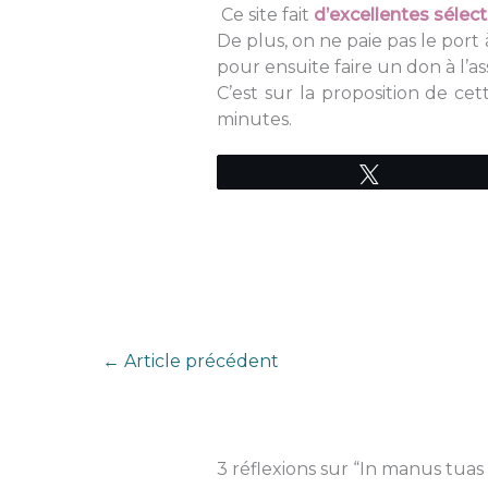
Ce site fait
d’excellentes sélect
De plus, on ne paie pas le port
pour ensuite faire un don à l’a
C’est sur la proposition de cet
minutes.
Tweetez
←
Article précédent
3 réflexions sur “In manus tuas