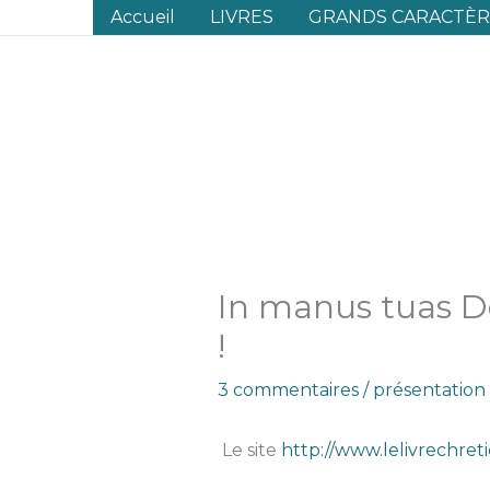
Aller
Accueil
LIVRES
GRANDS CARACTÈRE
au
contenu
In manus tuas D
!
3 commentaires
/
présentation
Le site
http://www.lelivrechret