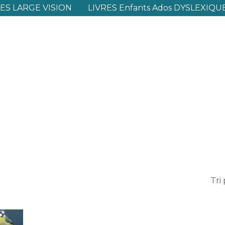
S LARGE VISION
LIVRES Enfants Ados DYSLEXIQU