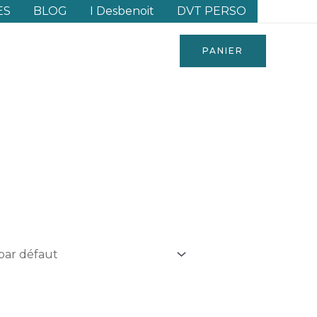
ES
BLOG
I Desbenoit
DVT PERSO
PANIER