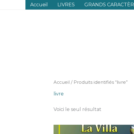
Aller
Accueil
LIVRES
GRANDS CARACTÈRE
au
contenu
Accueil
/ Produits identifiés “livre”
livre
Voici le seul résultat