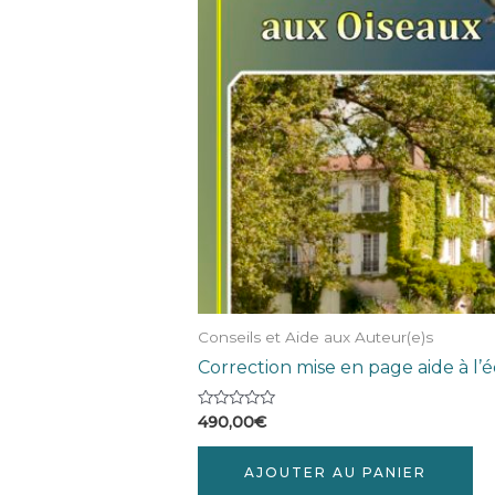
Conseils et Aide aux Auteur(e)s
Correction mise en page aide à l’é
Note
490,00
€
0
sur
5
AJOUTER AU PANIER