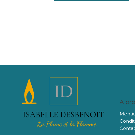
A pr
Mentio
Condit
Conta